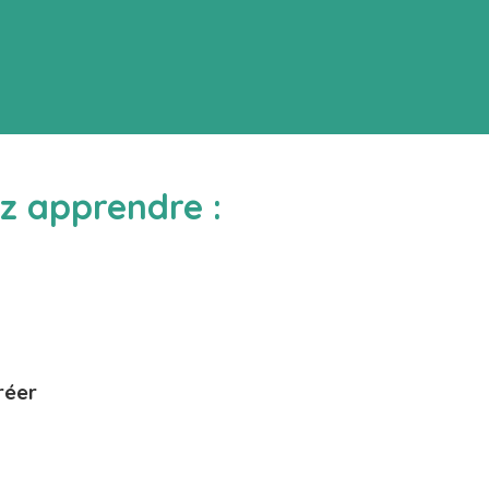
ez apprendre :
réer