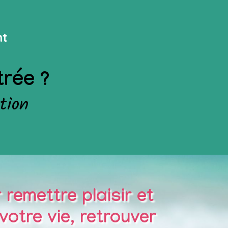
nt
trée ?
tion
 remettre plaisir et
otre vie, retrouver