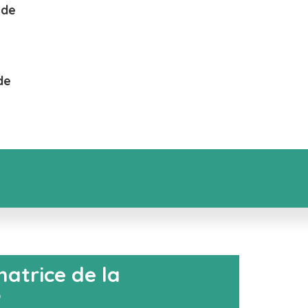
 de
de
matrice de la
?