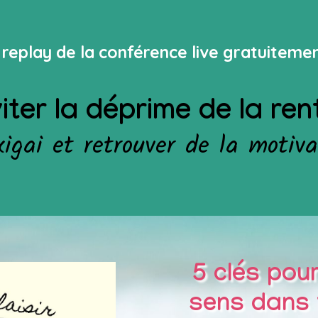
replay de la conférence live gratuiteme
er la déprime de la ren
ikigai et retrouver de la motiva
5 clés pour
sens dans v