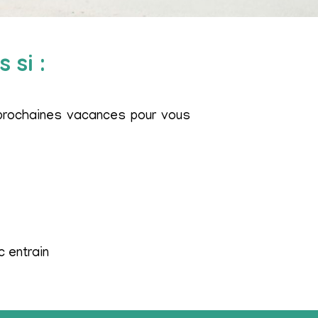
 si :
s prochaines vacances pour vous
c entrain