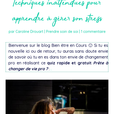
techniques inattendues pour
apprendre à gérer son stress
par
Caroline Drouart
|
Prendre soin de soi
|
1 commentaire
Bienvenue sur le blog Bien être en Cours 🙂 Si tu es
nouvelle ici ou de retour, tu auras sans doute envie
de savoir où tu en es dans ton envie de changement
pro en réalisant ce
quiz rapide et gratuit
Prête à
changer de vie pro ?
:
.